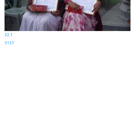
32.1
5151