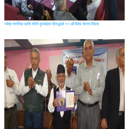
ज्येष्ठ नागरिक प्रति गरिने दुव्यर्वहार विरुद्धको ११ औं विश्व चेतना दिवस